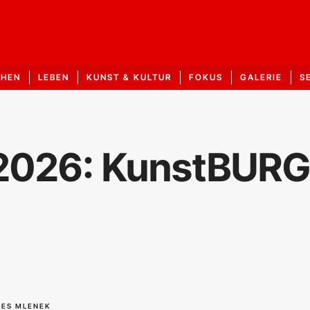
CHEN
LEBEN
KUNST & KULTUR
FOKUS
GALERIE
S
 2026: KunstBURG
NES MLENEK