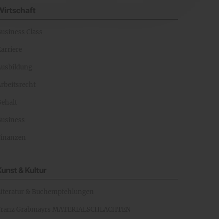
Wirtschaft
Business Class
arriere
Ausbildung
rbeitsrecht
Gehalt
Business
Finanzen
Kunst & Kultur
Literatur & Buchempfehlungen
Franz Grabmayrs MATERIALSCHLACHTEN