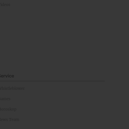
Videos
Service
Whistleblower
Games
Horoskop
News Team