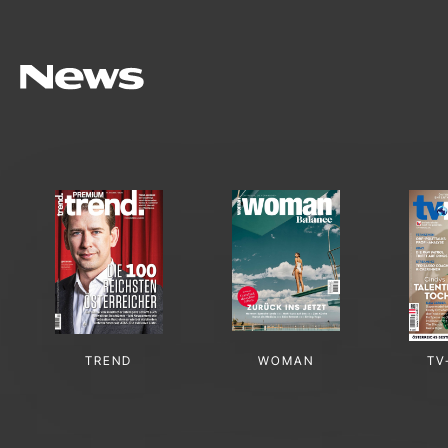
TREND
WOMAN
TV