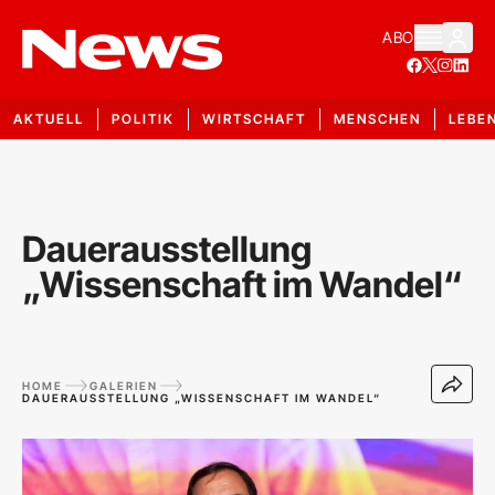
ABO
AKTUELL
POLITIK
WIRTSCHAFT
MENSCHEN
LEBE
Dauerausstellung
„Wissenschaft im Wandel“
HOME
GALERIEN
DAUERAUSSTELLUNG „WISSENSCHAFT IM WANDEL“