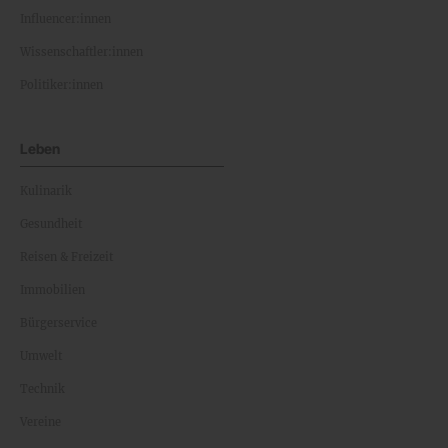
Influencer:innen
Wissenschaftler:innen
Politiker:innen
Leben
Kulinarik
Gesundheit
Reisen & Freizeit
Immobilien
Bürgerservice
Umwelt
Technik
Vereine