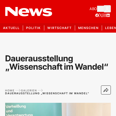
ABO
AKTUELL
POLITIK
WIRTSCHAFT
MENSCHEN
LEBE
Dauerausstellung
„Wissenschaft im Wandel“
HOME
GALERIEN
DAUERAUSSTELLUNG „WISSENSCHAFT IM WANDEL“