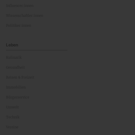
Influencer:innen
Wissenschaftler:innen
Politiker:innen
Leben
Kulinarik
Gesundheit
Reisen & Freizeit
Immobilien
Bürgerservice
Umwelt
Technik
Vereine