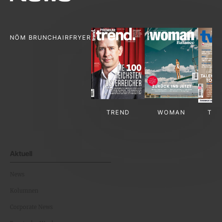
NÖM BRUNCH
AIRFRYER
TREND
WOMAN
TV-
Aktuell
News
Kolumnen
Corporate News