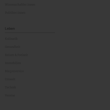
Wissenschaftler:innen
Politiker:innen
Leben
Kulinarik
Gesundheit
Reisen & Freizeit
Immobilien
Bürgerservice
Umwelt
Technik
Vereine