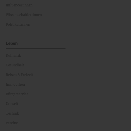
Influencer:innen
Wissenschaftler:innen
Politiker:innen
Leben
Kulinarik
Gesundheit
Reisen & Freizeit
Immobilien
Bürgerservice
Umwelt
Technik
Vereine