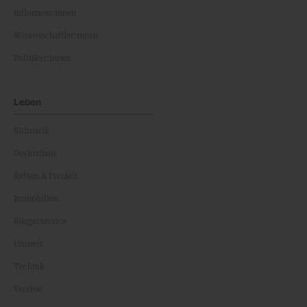
Influencer:innen
Wissenschaftler:innen
Politiker:innen
Leben
Kulinarik
Gesundheit
Reisen & Freizeit
Immobilien
Bürgerservice
Umwelt
Technik
Vereine