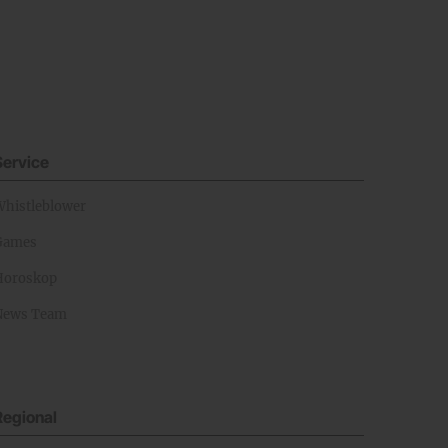
Service
Whistleblower
Games
Horoskop
News Team
Regional