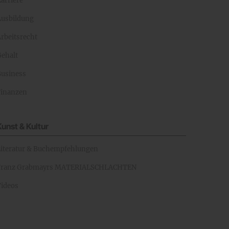
arriere
Ausbildung
rbeitsrecht
Gehalt
Business
Finanzen
Kunst & Kultur
Literatur & Buchempfehlungen
Franz Grabmayrs MATERIALSCHLACHTEN
Videos