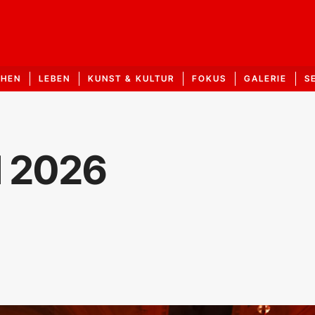
CHEN
LEBEN
KUNST & KULTUR
FOKUS
GALERIE
S
l 2026