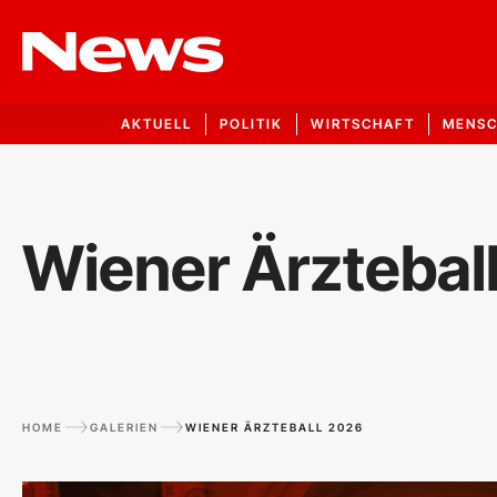
AKTUELL
POLITIK
WIRTSCHAFT
MENS
Wiener Ärztebal
HOME
GALERIEN
WIENER ÄRZTEBALL 2026