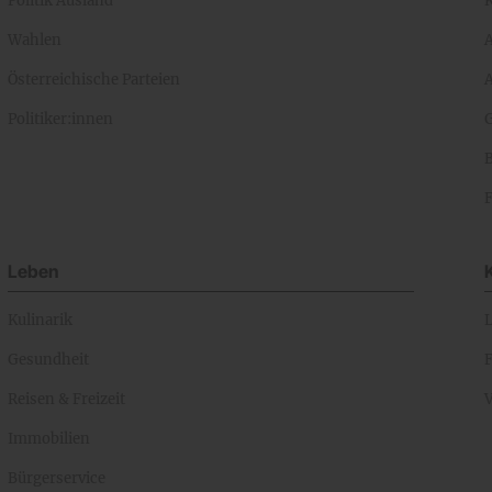
Politik Ausland
K
Wahlen
Österreichische Parteien
A
Politiker:innen
Leben
Kulinarik
Gesundheit
Reisen & Freizeit
Immobilien
Bürgerservice