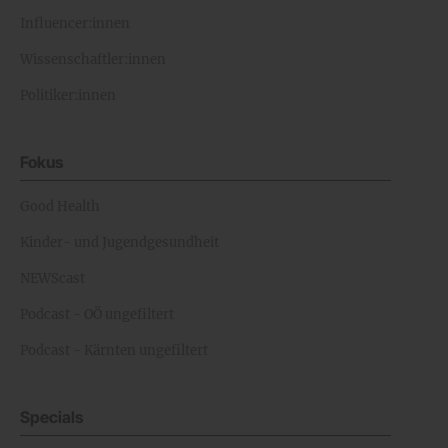
Influencer:innen
Wissenschaftler:innen
Politiker:innen
Fokus
Good Health
Kinder- und Jugendgesundheit
NEWScast
Podcast - OÖ ungefiltert
Podcast - Kärnten ungefiltert
Specials