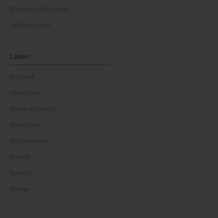
Wissenschaftler:innen
Politiker:innen
Leben
Kulinarik
Gesundheit
Reisen & Freizeit
Immobilien
Bürgerservice
Umwelt
Technik
Vereine