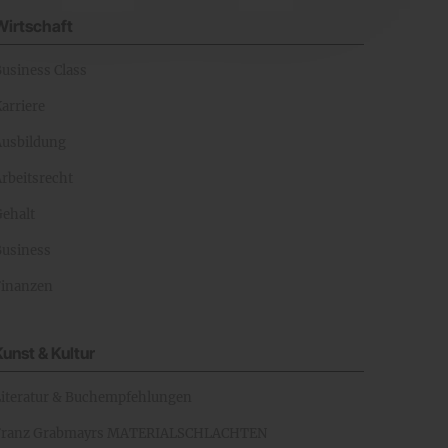
Wirtschaft
Business Class
arriere
Ausbildung
rbeitsrecht
Gehalt
Business
Finanzen
Kunst & Kultur
Literatur & Buchempfehlungen
Franz Grabmayrs MATERIALSCHLACHTEN