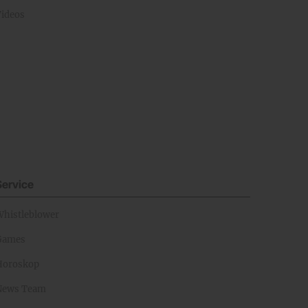
Videos
Service
Whistleblower
Games
Horoskop
News Team