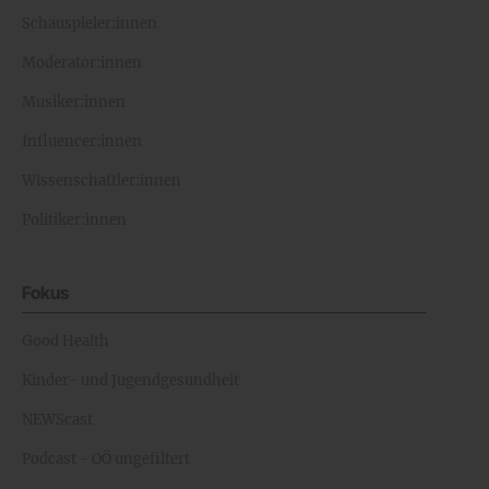
Schauspieler:innen
Moderator:innen
Musiker:innen
Influencer:innen
Wissenschaftler:innen
Politiker:innen
Fokus
Good Health
Kinder- und Jugendgesundheit
NEWScast
Podcast - OÖ ungefiltert