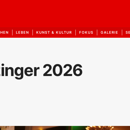
CHEN
LEBEN
KUNST & KULTUR
FOKUS
GALERIE
S
tzinger 2026