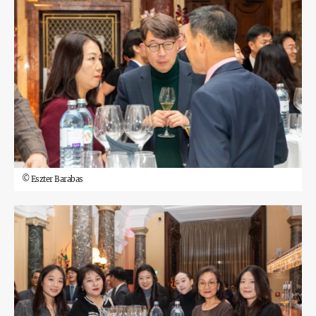
©
Eszter Barabas