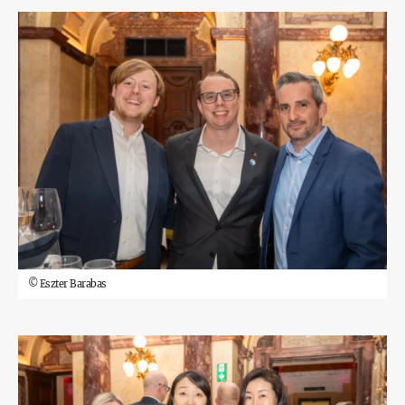
©
Eszter Barabas