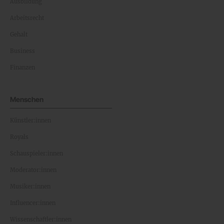
Ausbildung
Arbeitsrecht
Gehalt
Business
Finanzen
Menschen
Künstler:innen
Royals
Schauspieler:innen
Moderator:innen
Musiker:innen
Influencer:innen
Wissenschaftler:innen