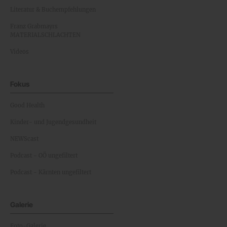
Literatur & Buchempfehlungen
Franz Grabmayrs
MATERIALSCHLACHTEN
Videos
Fokus
Good Health
Kinder- und Jugendgesundheit
NEWScast
Podcast - OÖ ungefiltert
Podcast - Kärnten ungefiltert
Galerie
Foto-Galerie