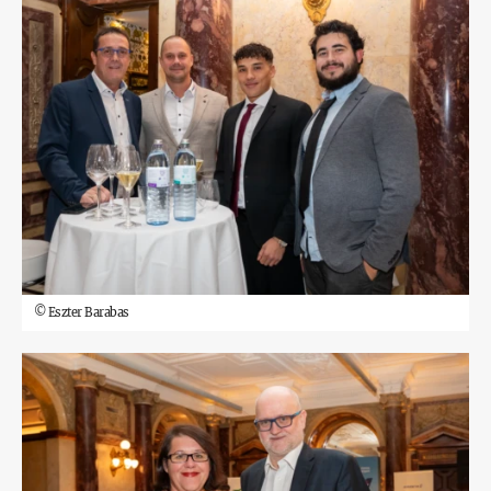
©
Eszter Barabas