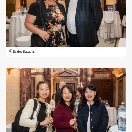
©
Eszter Barabas