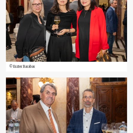
©
Eszter Barabas