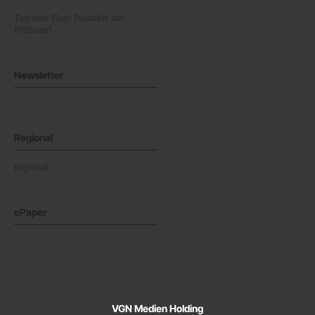
Top oder Flop: Produkte am
Prüfstand
Newsletter
Regional
Regional
ePaper
VGN Medien Holding