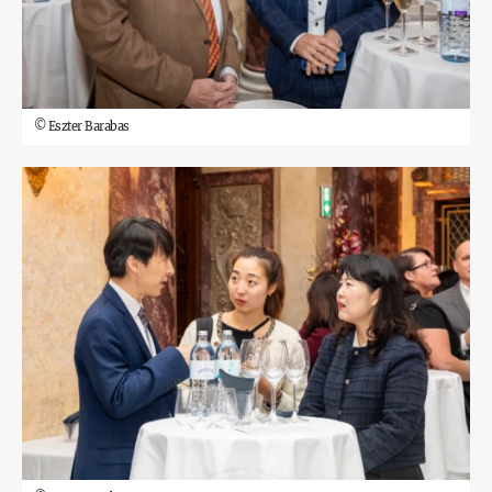
©
Eszter Barabas