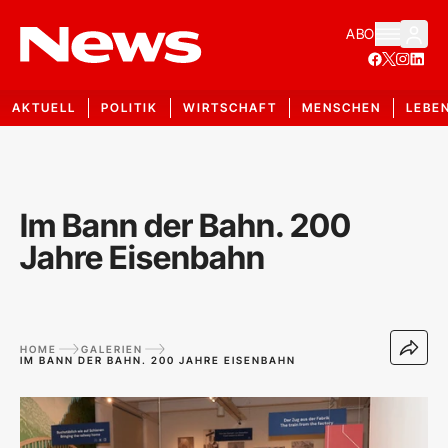
ABO
AKTUELL
POLITIK
WIRTSCHAFT
MENSCHEN
LEBE
Im Bann der Bahn. 200
Jahre Eisenbahn
HOME
GALERIEN
IM BANN DER BAHN. 200 JAHRE EISENBAHN