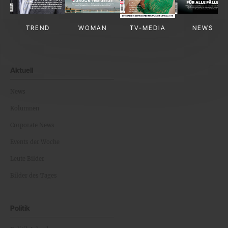
TREND
WOMAN
TV-MEDIA
NEWS
Aktuell
News
Kolumnen
Corporate News
Events der Woche
Leute Bilder
Bilder des Tages
Politik