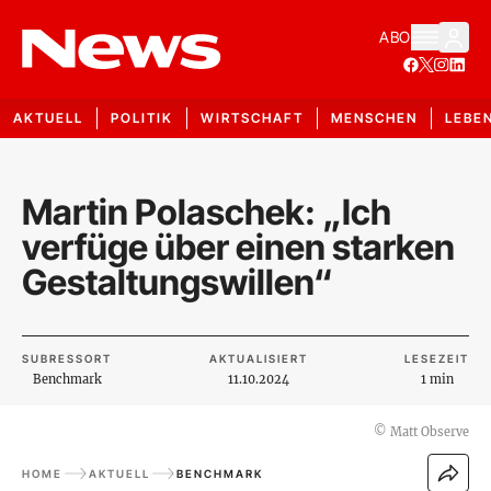
ABO
AKTUELL
POLITIK
WIRTSCHAFT
MENSCHEN
LEBE
Martin Polaschek: „Ich
verfüge über einen starken
Gestaltungswillen“
SUBRESSORT
AKTUALISIERT
LESEZEIT
Benchmark
11.10.2024
1 min
©
Matt Observe
HOME
AKTUELL
BENCHMARK