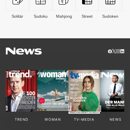
Solitär
Sudoku
Mahjong
Street
Sudoken
B
S
TREND
WOMAN
TV-MEDIA
NEWS