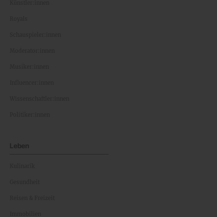
Künstler:innen
Royals
Schauspieler:innen
Moderator:innen
Musiker:innen
Influencer:innen
Wissenschaftler:innen
Politiker:innen
Leben
Kulinarik
Gesundheit
Reisen & Freizeit
Immobilien