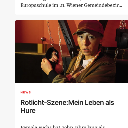
Europaschule im 21. Wiener Gemeindebezirk
geht es nicht ohne ...
NEWS
Rotlicht-Szene:Mein Leben als
Hure
Pamela Fuchs hat zehn Jahre lang als