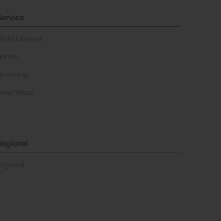
Service
Whistleblower
Games
Horoskop
News Team
Regional
Regional