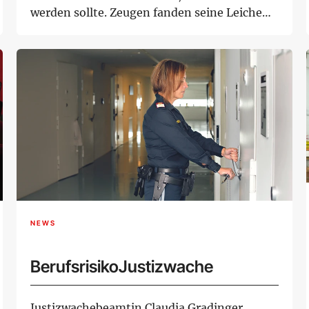
werden sollte. Zeugen fanden seine Leiche
im S...
NEWS
BerufsrisikoJustizwache
Justizwachebeamtin Claudia Gradinger