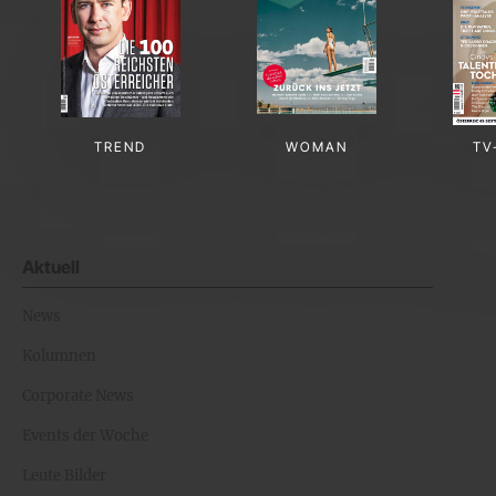
TREND
WOMAN
TV
Aktuell
News
Kolumnen
Corporate News
Events der Woche
Leute Bilder