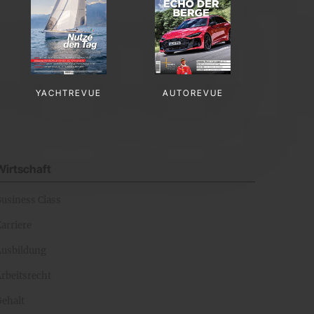
YACHTREVUE
AUTOREVUE
Wirtschaft
Business Class
arriere
Ausbildung
rbeitsrecht
Gehalt