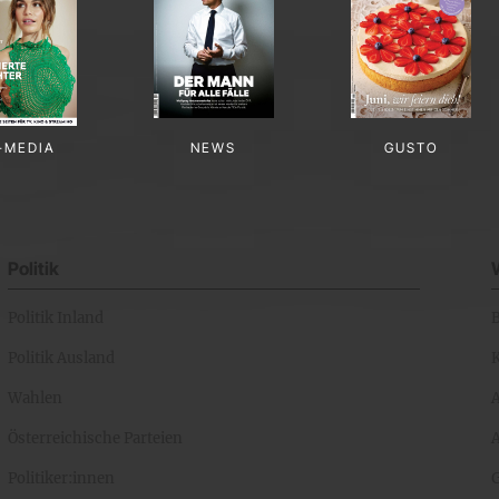
-MEDIA
NEWS
GUSTO
Politik
Politik Inland
Politik Ausland
K
Wahlen
Österreichische Parteien
A
Politiker:innen