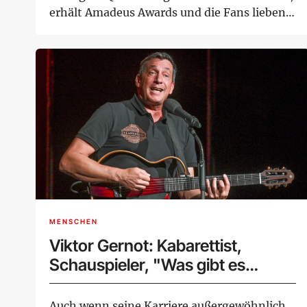
erhält Amadeus Awards und die Fans lieben
sie. Wie...
MENSCHEN
Viktor Gernot: Kabarettist,
Schauspieler, "Was gibt es
neues"-Star, etc. - ein echtes
Multitalent
Auch wenn seine Karriere außergewöhnlich