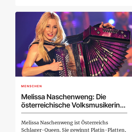
dem b...
MENSCHEN
Melissa Naschenweng: Die
österreichische Volksmusikerin
und Sängerin im Porträt
Melissa Naschenweng ist Österreichs
Schlager-Queen. Sie gewinnt Platin-Platten,