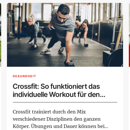
GESUNDHEIT
Crossfit: So funktioniert das
individuelle Workout für den
ganzen Körper und die
beliebtesten Übungen
Crossfit trainiert durch den Mix
verschiedener Disziplinen den ganzen
Körper. Übungen und Dauer können bei