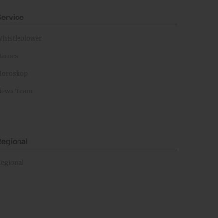
Service
Whistleblower
Games
Horoskop
News Team
Regional
Regional