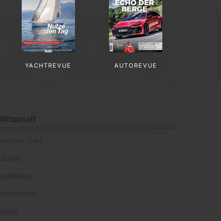
YACHTREVUE
AUTOREVUE
Wirtschaft
Business Class
arriere
Ausbildung
rbeitsrecht
Gehalt