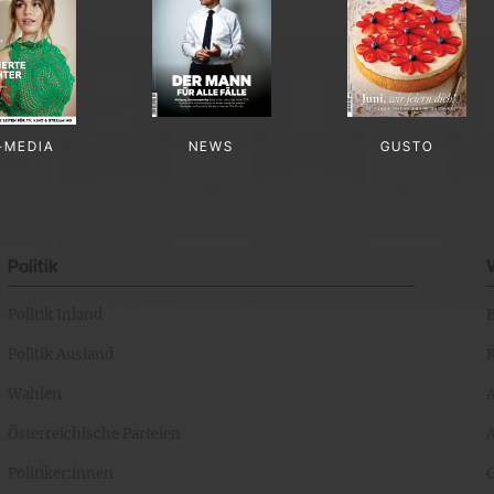
-MEDIA
NEWS
GUSTO
Politik
Politik Inland
Politik Ausland
K
Wahlen
Österreichische Parteien
A
Politiker:innen