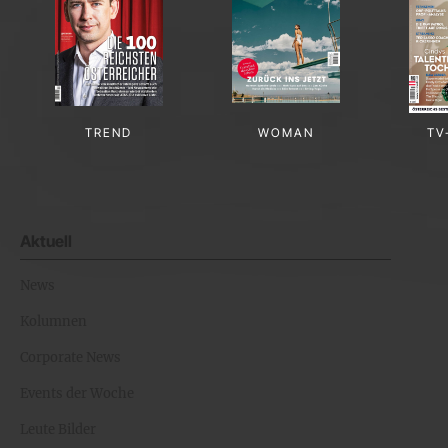
TREND
WOMAN
TV
Aktuell
News
Kolumnen
Corporate News
Events der Woche
Leute Bilder