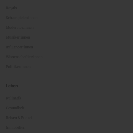
Royals
Schauspieler:innen
Moderator:innen
Musiker:innen
Influencer:innen
Wissenschaftler:innen
Politiker:innen
Leben
Kulinarik
Gesundheit
Reisen & Freizeit
Immobilien