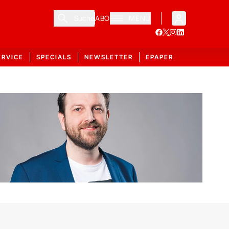
Suche
ABO
MENÜ
ERVICE
SPECIALS
NEWSLETTER
EPAPER