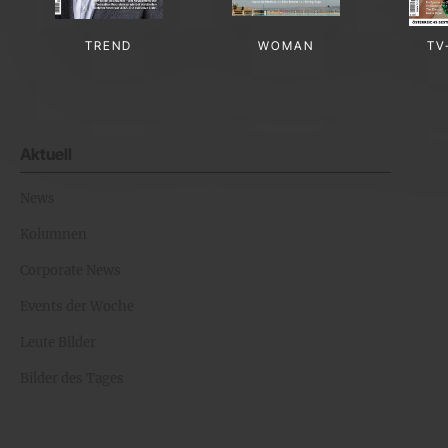
TREND
WOMAN
TV
Aktuell
News
Kolumnen
Corporate News
Events der Woche
Leute Bilder
Bilder des Tages