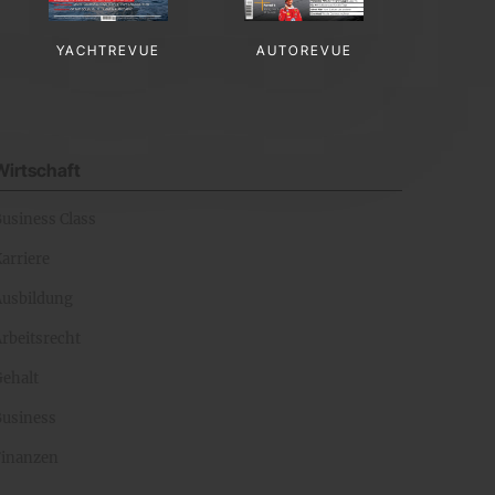
YACHTREVUE
AUTOREVUE
Wirtschaft
Business Class
arriere
Ausbildung
rbeitsrecht
Gehalt
Business
Finanzen