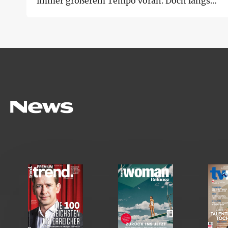
immer größerem Tempo voran. Doch längst
mischt sich ...