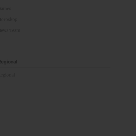
Games
Horoskop
News Team
Regional
Regional