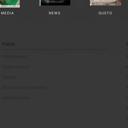
-MEDIA
NEWS
GUSTO
Politik
Politik Inland
Politik Ausland
K
Wahlen
Österreichische Parteien
A
Politiker:innen