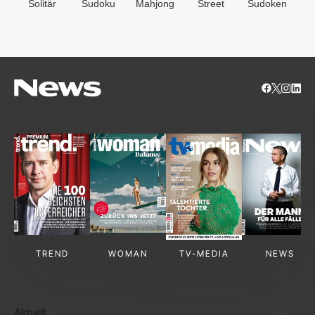
Solitär
Sudoku
Mahjong
Street
Sudoken
B
S
TREND
WOMAN
TV-MEDIA
NEWS
Aktuell