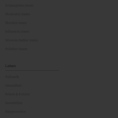
Schauspieler:innen
Moderator:innen
Musiker:innen
Influencer:innen
Wissenschaftler:innen
Politiker:innen
Leben
Kulinarik
Gesundheit
Reisen & Freizeit
Immobilien
Bürgerservice