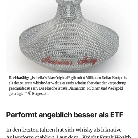
Hochkarätig:
„Isabella's Islay Original“ gilt mit 6 Millionen Dollar Kaufpreis
als der teuerste Whisky der Welt. Der Preis scheint aber eher der Verpackung
geschuldet zu sein: Die Flasche ist aus Diamanten, Rubinen und Weißgold
gefertigt. „“
©
Beigestellt
Performt angeblich besser als ETF
In den letzten Jahren hat sich Whisky als lukrative
Anlageform etabliert.
Laut dem „Knight Frank Wealth