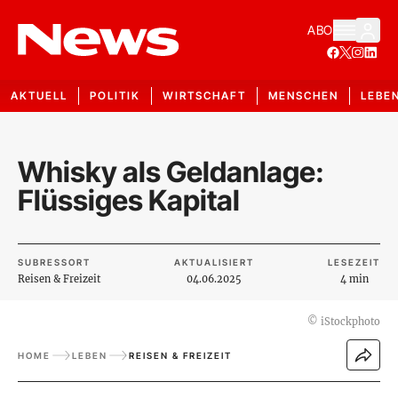
ABO
AKTUELL
POLITIK
WIRTSCHAFT
MENSCHEN
LEBE
Whisky als Geldanlage:
Flüssiges Kapital
SUBRESSORT
AKTUALISIERT
LESEZEIT
Reisen & Freizeit
04.06.2025
4 min
©
iStockphoto
HOME
LEBEN
REISEN & FREIZEIT