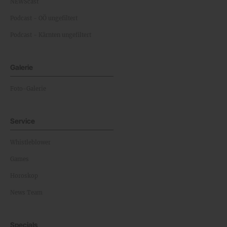
NEWScast
Podcast - OÖ ungefiltert
Podcast - Kärnten ungefiltert
Galerie
Foto-Galerie
Service
Whistleblower
Games
Horoskop
News Team
Specials