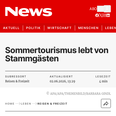
ABO
AKTUELL
POLITIK
WIRTSCHAFT
MENSCHEN
LEBE
Sommertourismus lebt von
Stammgästen
SUBRESSORT
AKTUALISIERT
LESEZEIT
Reisen & Freizeit
02.06.2026, 13:29
4 min
©
APA/APA/THEMENBILD/BARBARA GINDL
HOME
LEBEN
REISEN & FREIZEIT