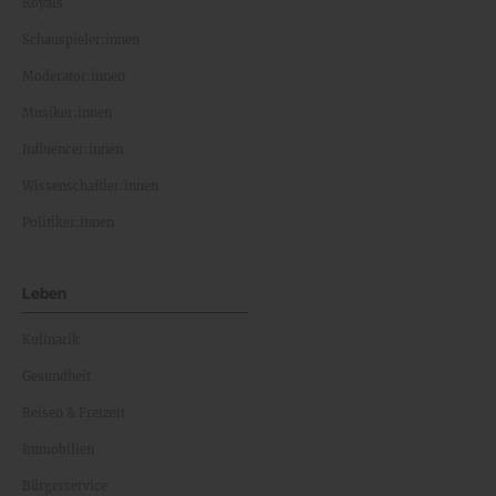
Royals
Schauspieler:innen
Moderator:innen
Musiker:innen
Influencer:innen
Wissenschaftler:innen
Politiker:innen
Leben
Kulinarik
Gesundheit
Reisen & Freizeit
Immobilien
Bürgerservice