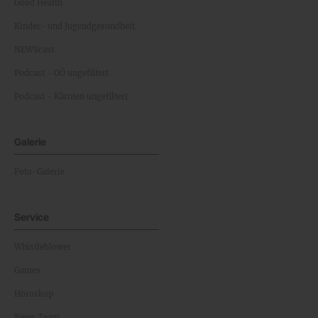
Good Health
Kinder- und Jugendgesundheit
NEWScast
Podcast - OÖ ungefiltert
Podcast - Kärnten ungefiltert
Galerie
Foto-Galerie
Service
Whistleblower
Games
Horoskop
News Team