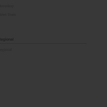
Horoskop
News Team
Regional
Regional