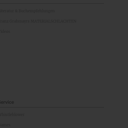
Literatur & Buchempfehlungen
Franz Grabmayrs MATERIALSCHLACHTEN
Videos
Service
Whistleblower
Games