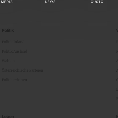
-MEDIA
NEWS
GUSTO
Politik
Politik Inland
Politik Ausland
K
Wahlen
Österreichische Parteien
A
Politiker:innen
Leben