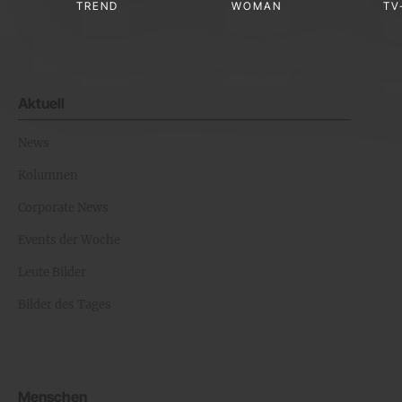
TREND
WOMAN
TV
Aktuell
News
Kolumnen
Corporate News
Events der Woche
Leute Bilder
Bilder des Tages
Menschen