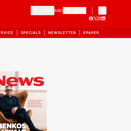
Suche
ABO
MENÜ
ERVICE
SPECIALS
NEWSLETTER
EPAPER