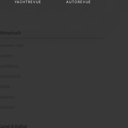
YACHTREVUE
AUTOREVUE
Wirtschaft
Business Class
arriere
Ausbildung
rbeitsrecht
Gehalt
Business
Finanzen
Kunst & Kultur