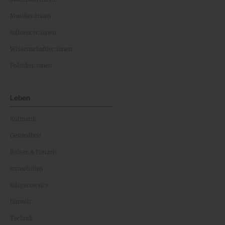
Musiker:innen
Influencer:innen
Wissenschaftler:innen
Politiker:innen
Leben
Kulinarik
Gesundheit
Reisen & Freizeit
Immobilien
Bürgerservice
Umwelt
Technik