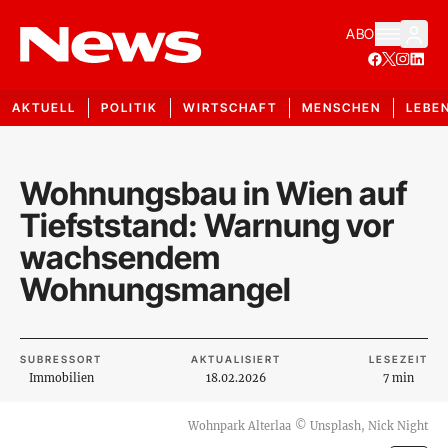
ABO
AKTUELL
POLITIK
WIRTSCHAFT
MENSCHEN
LEBE
Wohnungsbau in Wien auf
Tiefststand: Warnung vor
wachsendem
Wohnungsmangel
SUBRESSORT
AKTUALISIERT
LESEZEIT
Immobilien
18.02.2026
7 min
Wohnpark Alterlaa
©
Unsplash, Nick Night