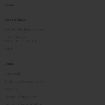
Vereine
Kunst & Kultur
Literatur & Buchempfehlungen
Franz Grabmayrs
MATERIALSCHLACHTEN
Videos
Fokus
Good Health
Kinder- und Jugendgesundheit
NEWScast
Podcast - OÖ ungefiltert
Podcast - Kärnten ungefiltert