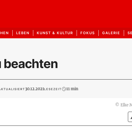
CHEN
LEBEN
KUNST & KULTUR
FOKUS
GALERIE
S
zu beachten
30.12.2021
11 min
AKTUALISIERT
LESEZEIT
©
Elke 