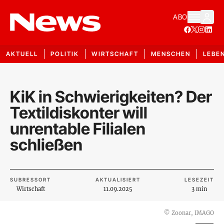
ABO
AKTUELL
POLITIK
WIRTSCHAFT
MENSCHEN
LEBE
KiK in Schwierigkeiten? Der
Textildiskonter will
unrentable Filialen
schließen
SUBRESSORT
AKTUALISIERT
LESEZEIT
Wirtschaft
11.09.2025
3 min
©
Zoonar, IMAGO