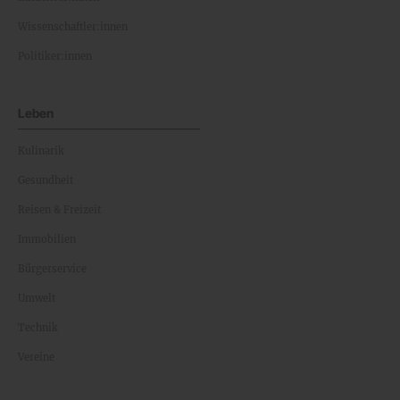
Wissenschaftler:innen
Politiker:innen
Leben
Kulinarik
Gesundheit
Reisen & Freizeit
Immobilien
Bürgerservice
Umwelt
Technik
Vereine