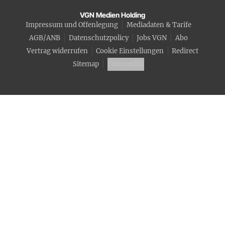
VGN Medien Holding
Impressum und Offenlegung
Mediadaten & Tarife
AGB/ANB
Datenschutzpolicy
Jobs VGN
Abo
Vertrag widerrufen
Cookie Einstellungen
Redirect
Sitemap
Fotocredits