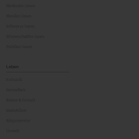
Moderator:innen
Musiker:innen
Influencer:innen
Wissenschaftler:innen
Politiker:innen
Leben
Kulinarik
Gesundheit
Reisen & Freizeit
Immobilien
Bürgerservice
Umwelt