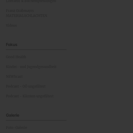
Literatur & Buchempfehlungen
Franz Grabmayrs
MATERIALSCHLACHTEN
Videos
Fokus
Good Health
Kinder- und Jugendgesundheit
NEWScast
Podcast - OÖ ungefiltert
Podcast - Kärnten ungefiltert
Galerie
Foto-Galerie