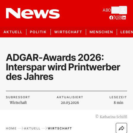
ABO
AKTUELL
POLITIK
WIRTSCHAFT
MENSCHEN
LEBE
ADGAR-Awards 2026:
Interspar wird Printwerber
des Jahres
SUBRESSORT
AKTUALISIERT
LESEZEIT
Wirtschaft
20.03.2026
8 min
©
Katharina Schiffl
HOME
AKTUELL
WIRTSCHAFT