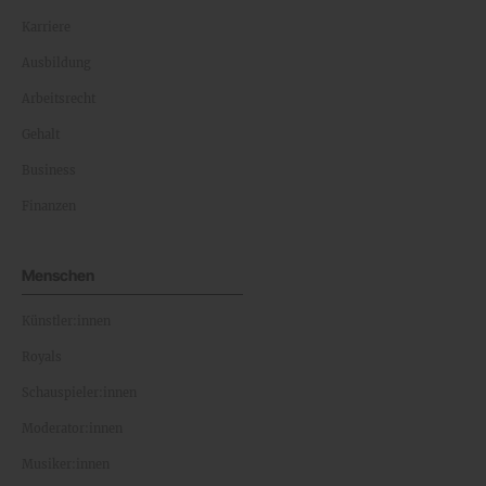
Karriere
Ausbildung
Arbeitsrecht
Gehalt
Business
Finanzen
Menschen
Künstler:innen
Royals
Schauspieler:innen
Moderator:innen
Musiker:innen