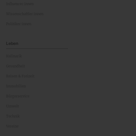
Influencer:innen
Wissenschaftler:innen
Politiker:innen
Leben
Kulinarik
Gesundheit
Reisen & Freizeit
Immobilien
Bürgerservice
Umwelt
Technik
Vereine