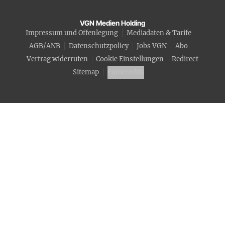
VGN Medien Holding
Impressum und Offenlegung
Mediadaten & Tarife
AGB/ANB
Datenschutzpolicy
Jobs VGN
Abo
Vertrag widerrufen
Cookie Einstellungen
Redirect
Sitemap
Fotocredits