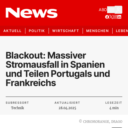
ABO
AKTUELL
POLITIK
WIRTSCHAFT
MENSCHEN
LEBE
Blackout: Massiver
Stromausfall in Spanien
und Teilen Portugals und
Frankreichs
SUBRESSORT
AKTUALISIERT
LESEZEIT
Technik
28.04.2025
4 min
©
CHROMORANGE, IMAGO