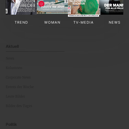
TREND
WOMAN
TV-MEDIA
NEWS
Aktuell
News
Kolumnen
Corporate News
Events der Woche
Leute Bilder
Bilder des Tages
Politik