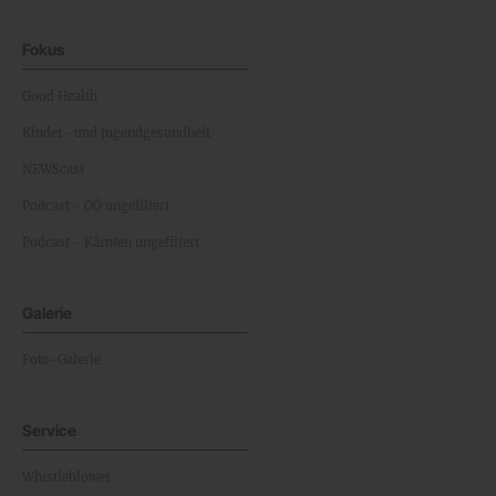
Fokus
Good Health
Kinder- und Jugendgesundheit
NEWScast
Podcast - OÖ ungefiltert
Podcast - Kärnten ungefiltert
Galerie
Foto-Galerie
Service
Whistleblower