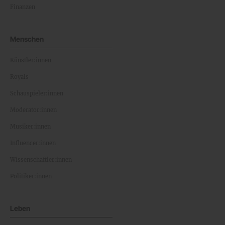
Finanzen
Menschen
Künstler:innen
Royals
Schauspieler:innen
Moderator:innen
Musiker:innen
Influencer:innen
Wissenschaftler:innen
Politiker:innen
Leben