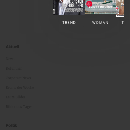
TREND
WOMAN
TV-
Aktuell
News
Kolumnen
Corporate News
Events der Woche
Leute Bilder
Bilder des Tages
Politik