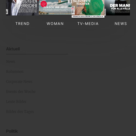
TREND
WOMAN
TV-MEDIA
NEWS
Aktuell
News
Kolumnen
Corporate News
Events der Woche
Leute Bilder
Bilder des Tages
Politik