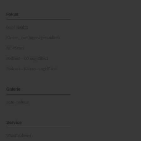
Fokus
Good Health
Kinder- und Jugendgesundheit
NEWScast
Podcast - OÖ ungefiltert
Podcast - Kärnten ungefiltert
Galerie
Foto-Galerie
Service
Whistleblower