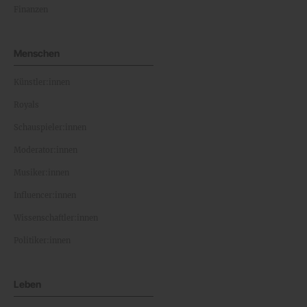
Finanzen
Menschen
Künstler:innen
Royals
Schauspieler:innen
Moderator:innen
Musiker:innen
Influencer:innen
Wissenschaftler:innen
Politiker:innen
Leben