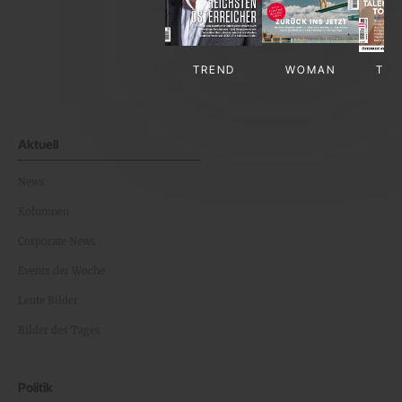
TREND
WOMAN
TV-
Aktuell
News
Kolumnen
Corporate News
Events der Woche
Leute Bilder
Bilder des Tages
Politik