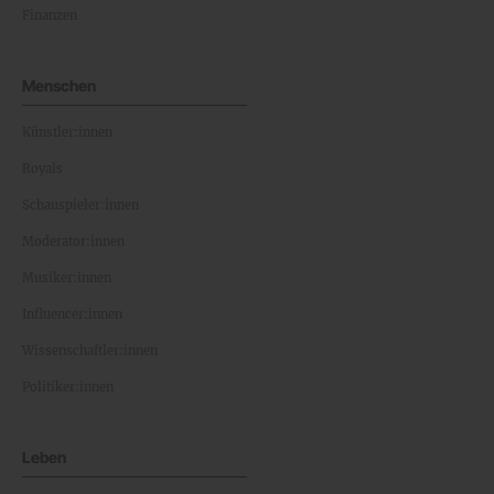
Finanzen
Menschen
Künstler:innen
Royals
Schauspieler:innen
Moderator:innen
Musiker:innen
Influencer:innen
Wissenschaftler:innen
Politiker:innen
Leben