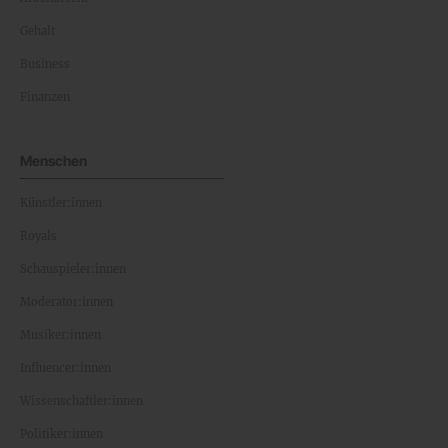
Gehalt
Business
Finanzen
Menschen
Künstler:innen
Royals
Schauspieler:innen
Moderator:innen
Musiker:innen
Influencer:innen
Wissenschaftler:innen
Politiker:innen