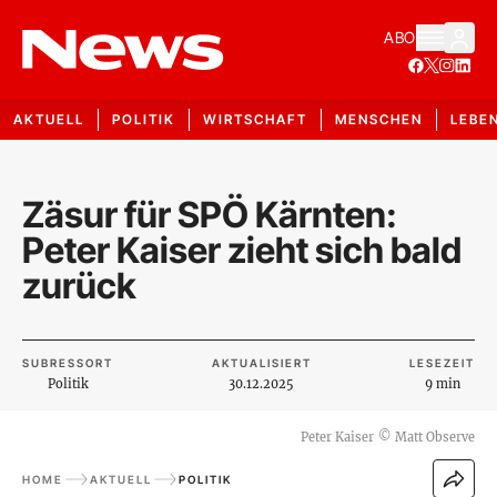
ABO
AKTUELL
POLITIK
WIRTSCHAFT
MENSCHEN
LEBE
Zäsur für SPÖ Kärnten:
Peter Kaiser zieht sich bald
zurück
SUBRESSORT
AKTUALISIERT
LESEZEIT
Politik
30.12.2025
9 min
Peter Kaiser
©
Matt Observe
HOME
AKTUELL
POLITIK