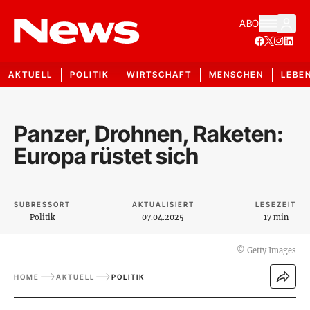
ABO
AKTUELL
POLITIK
WIRTSCHAFT
MENSCHEN
LEBE
Panzer, Drohnen, Raketen:
Europa rüstet sich
SUBRESSORT
AKTUALISIERT
LESEZEIT
Politik
07.04.2025
17 min
©
Getty Images
HOME
AKTUELL
POLITIK