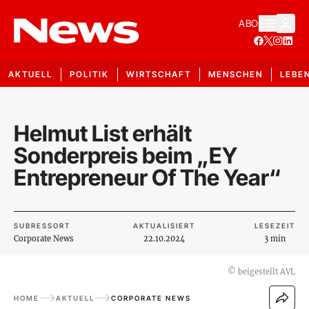
ABO
AKTUELL
POLITIK
WIRTSCHAFT
MENSCHEN
LEBE
Helmut List erhält
Sonderpreis beim „EY
Entrepreneur Of The Year“
SUBRESSORT
AKTUALISIERT
LESEZEIT
Corporate News
22.10.2024
3 min
©
beigestellt AVL
HOME
AKTUELL
CORPORATE NEWS