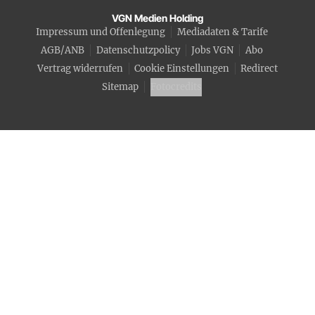
VGN Medien Holding
Impressum und Offenlegung
Mediadaten & Tarife
AGB/ANB
Datenschutzpolicy
Jobs VGN
Abo
Vertrag widerrufen
Cookie Einstellungen
Redirect
Sitemap
Fotocredits