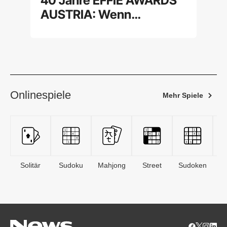
40 Jahre EFFIE AWARDS
AUSTRIA: Wenn
Kreativität auf Effektivität
trifft
Onlinespiele
Mehr Spiele
Solitär
Sudoku
Mahjong
Street
Sudoken
B
S