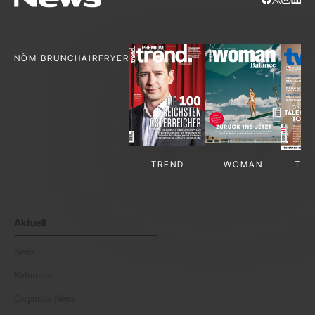
NÖM BRUNCH
AIRFRYER
TREND
WOMAN
TV-
Aktuell
News
Kolumnen
Corporate News