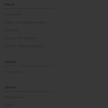
Fokus
Good Health
Kinder- und Jugendgesundheit
NEWScast
Podcast - OÖ ungefiltert
Podcast - Kärnten ungefiltert
Galerie
Foto-Galerie
Service
Whistleblower
Games