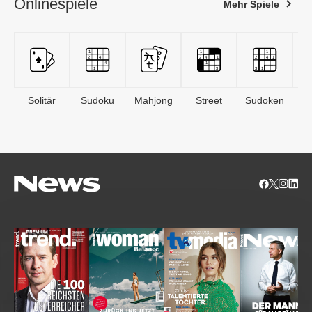
Onlinespiele
Mehr Spiele
Solitär
Sudoku
Mahjong
Street
Sudoken
B
S