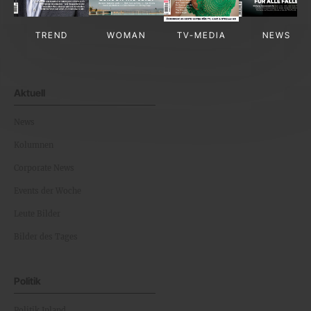
TREND
WOMAN
TV-MEDIA
NEWS
Aktuell
News
Kolumnen
Corporate News
Events der Woche
Leute Bilder
Bilder des Tages
Politik
Politik Inland