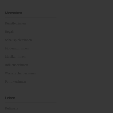
Menschen
Künstler:innen
Royals
Schauspieler:innen
Moderator:innen
Musiker:innen
Influencer:innen
Wissenschaftler:innen
Politiker:innen
Leben
Kulinarik