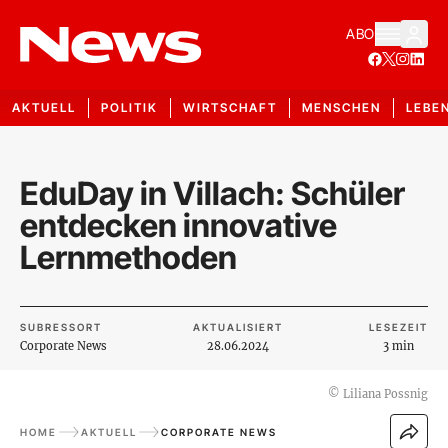
ABO
AKTUELL
POLITIK
WIRTSCHAFT
MENSCHEN
LEBE
EduDay in Villach: Schüler
entdecken innovative
Lernmethoden
SUBRESSORT
AKTUALISIERT
LESEZEIT
Corporate News
28.06.2024
3 min
©
Liliana Possnig
HOME
AKTUELL
CORPORATE NEWS