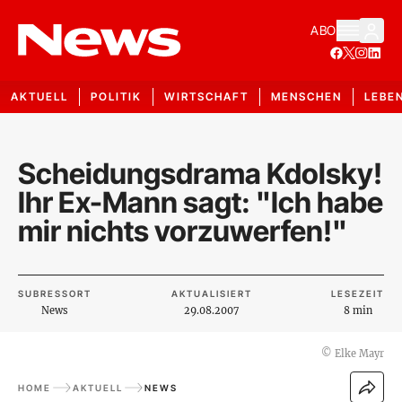
ABO
AKTUELL
POLITIK
WIRTSCHAFT
MENSCHEN
LEBE
Scheidungsdrama Kdolsky!
Ihr Ex-Mann sagt: "Ich habe
mir nichts vorzuwerfen!"
SUBRESSORT
AKTUALISIERT
LESEZEIT
News
29.08.2007
8 min
©
Elke Mayr
HOME
AKTUELL
NEWS