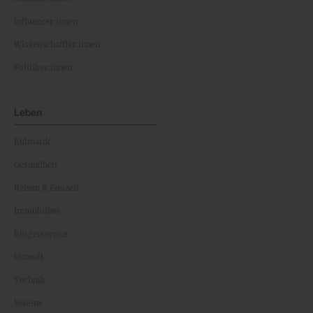
Influencer:innen
Wissenschaftler:innen
Politiker:innen
Leben
Kulinarik
Gesundheit
Reisen & Freizeit
Immobilien
Bürgerservice
Umwelt
Technik
Vereine