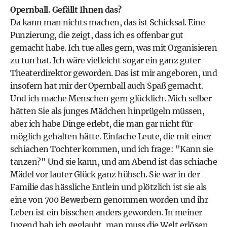
Opernball. Gefällt Ihnen das?
Da kann man nichts machen, das ist Schicksal. Eine
Punzierung, die zeigt, dass ich es offenbar gut
gemacht habe. Ich tue alles gern, was mit Organisieren
zu tun hat. Ich wäre vielleicht sogar ein ganz guter
Theaterdirektor geworden. Das ist mir angeboren, und
insofern hat mir der Opernball auch Spaß gemacht.
Und ich mache Menschen gern glücklich. Mich selber
hätten Sie als junges Mädchen hinprügeln müssen,
aber ich habe Dinge erlebt, die man gar nicht für
möglich gehalten hätte. Einfache Leute, die mit einer
schiachen Tochter kommen, und ich frage: "Kann sie
tanzen?" Und sie kann, und am Abend ist das schiache
Mädel vor lauter Glück ganz hübsch. Sie war in der
Familie das hässliche Entlein und plötzlich ist sie als
eine von 700 Bewerbern genommen worden und ihr
Leben ist ein bisschen anders geworden. In meiner
Jugend hab ich geglaubt, man muss die Welt erlösen.