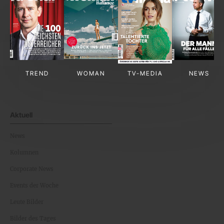
TREND
WOMAN
TV-MEDIA
NEWS
Aktuell
News
Kolumnen
Corporate News
Events der Woche
Leute Bilder
Bilder des Tages