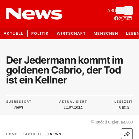
ABO
AKTUELL
POLITIK
WIRTSCHAFT
MENSCHEN
LEBE
Der Jedermann kommt im
goldenen Cabrio, der Tod
ist ein Kellner
SUBRESSORT
AKTUALISIERT
LESEZEIT
News
22.07.2024
5 min
©
Rudolf Gigler, IMAGO
HOME
AKTUELL
NEWS