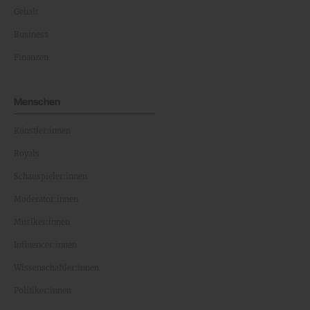
Gehalt
Business
Finanzen
Menschen
Künstler:innen
Royals
Schauspieler:innen
Moderator:innen
Musiker:innen
Influencer:innen
Wissenschaftler:innen
Politiker:innen