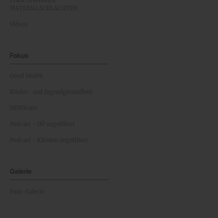
Franz Grabmayrs
MATERIALSCHLACHTEN
Videos
Fokus
Good Health
Kinder- und Jugendgesundheit
NEWScast
Podcast - OÖ ungefiltert
Podcast - Kärnten ungefiltert
Galerie
Foto-Galerie