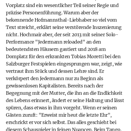
Vorplatz sind ein wesentlicher Teil seiner Regie und
präzise Personenführung. Warum aber der
bekennende Hofmannsthal-Liebhaber so viel vom
Text streicht, erklärt seine verstörende Inszenierung
nicht. Hochmair aber, der seit 2013 mit seiner Solo-
Performance "Jedermann reloaded" an den
bedeutendsten Häusern gastiert und 2018 am
Domplatz für den erkrankten Tobias Moretti bei den
Salzburger Festspielen eingesprungen war, zeigt, wie
vertraut ihm Stück und dessen Lehre sind. Er
verkörpert den Jedermann nur zu Beginn als
gewissenlosen Kapitalisten. Bereits nach der
Begegnung mit der Mutter, die ihn an die Endlichkeit
des Lebens erinnert, ändert er seine Haltung und lässt
spüren, dass etwas in ihm vorgeht. Wenn er seinen
Gästen zuruft: "Erweist mir heut die letzte Ehr",
erschrickt er vor sich selbst. Das alles geschieht bei
diesem Schauspieler in feinen Nuancen. Beim Tango,