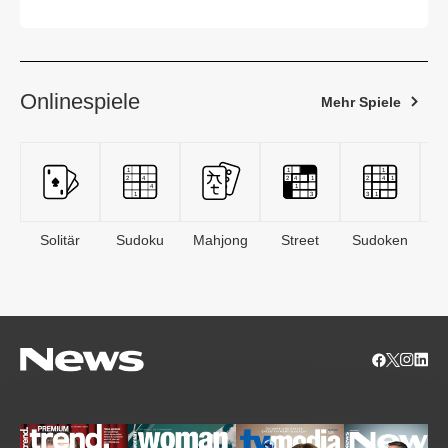
Onlinespiele
Mehr Spiele
Solitär
Sudoku
Mahjong
Street
Sudoken
B
S