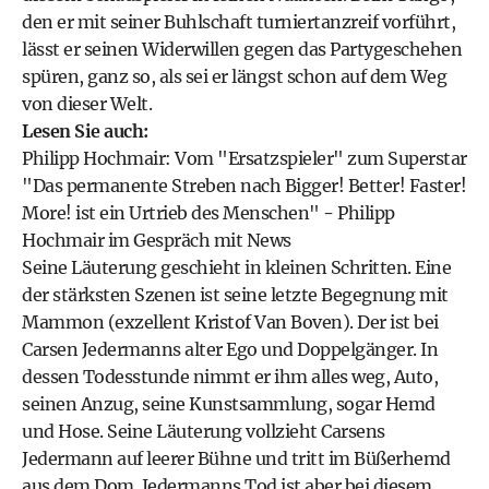
den er mit seiner Buhlschaft turniertanzreif vorführt,
lässt er seinen Widerwillen gegen das Partygeschehen
spüren, ganz so, als sei er längst schon auf dem Weg
von dieser Welt.
Lesen Sie auch:
Philipp Hochmair: Vom "Ersatzspieler" zum Superstar
"Das permanente Streben nach Bigger! Better! Faster!
More! ist ein Urtrieb des Menschen"
-
Philipp
Hochmair im Gespräch mit News
Seine Läuterung geschieht in kleinen Schritten. Eine
der stärksten Szenen ist seine letzte Begegnung mit
Mammon (exzellent Kristof Van Boven). Der ist bei
Carsen Jedermanns alter Ego und Doppelgänger. In
dessen Todesstunde nimmt er ihm alles weg, Auto,
seinen Anzug, seine Kunstsammlung, sogar Hemd
und Hose. Seine Läuterung vollzieht Carsens
Jedermann auf leerer Bühne und tritt im Büßerhemd
aus dem Dom. Jedermanns Tod ist aber bei diesem