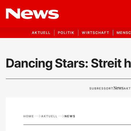
AKTUELL
POLITIK
WIRTSCHAFT
MENS
Dancing Stars: Streit 
News
SUBRESSORT
AKT
HOME
AKTUELL
NEWS