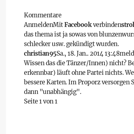
Kommentare
Anmelden
Mit
Facebook
verbinden
stro
das thema ist ja sowas von blunzenwur
schlecker usw. gekündigt wurden.
christian95
Sa., 18. Jan.. 2014 13:48
meld
Wissen das die Tänzer/Innen) nicht? 
erkennbar) läuft ohne Partei nichts. 
bessere Karten. Im Proporz versorgen 
dann "unabhängig".
Seite 1 von 1