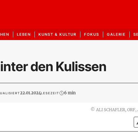
CHEN
LEBEN
KUNST & KULTUR
FOKUS
GALERIE
S
hinter den Kulissen
22.01.2024
6 min
UALISIERT
LESEZEIT
©
ALI SCHAFLER, ORF,