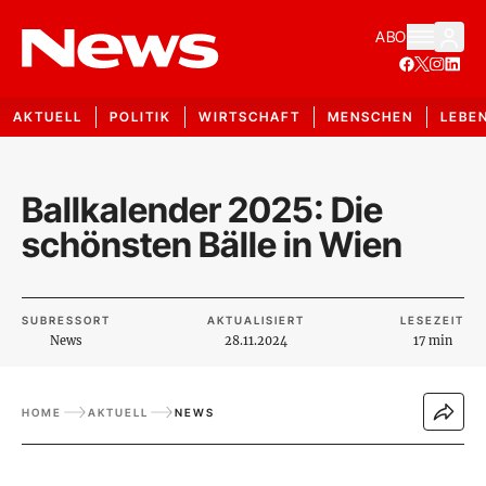
ABO
AKTUELL
POLITIK
WIRTSCHAFT
MENSCHEN
LEBE
Ballkalender 2025: Die
schönsten Bälle in Wien
SUBRESSORT
AKTUALISIERT
LESEZEIT
News
28.11.2024
17 min
HOME
AKTUELL
NEWS