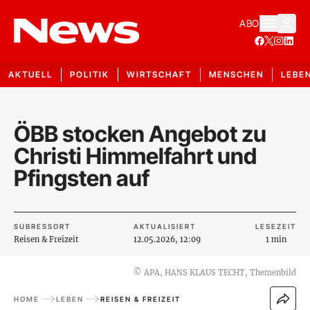
ABO
AKTUELL
POLITIK
WIRTSCHAFT
MENSCHEN
LEBE
ÖBB stocken Angebot zu
Christi Himmelfahrt und
Pfingsten auf
SUBRESSORT
AKTUALISIERT
LESEZEIT
Reisen & Freizeit
12.05.2026, 12:09
1 min
©
APA, HANS KLAUS TECHT, Themenbild
HOME
LEBEN
REISEN & FREIZEIT