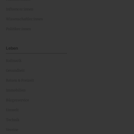
Influencer:innen
Wissenschaftler:innen
Politiker:innen
Leben
Kulinarik
Gesundheit
Reisen & Freizeit
Immobilien
Bürgerservice
Umwelt
Technik
Vereine