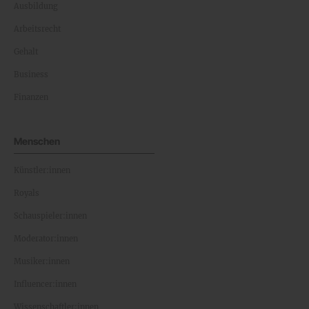
Ausbildung
Arbeitsrecht
Gehalt
Business
Finanzen
Menschen
Künstler:innen
Royals
Schauspieler:innen
Moderator:innen
Musiker:innen
Influencer:innen
Wissenschaftler:innen