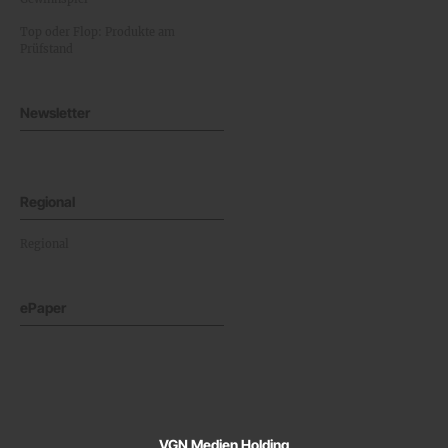
Top oder Flop: Produkte am
Prüfstand
Newsletter
Regional
Regional
ePaper
VGN Medien Holding