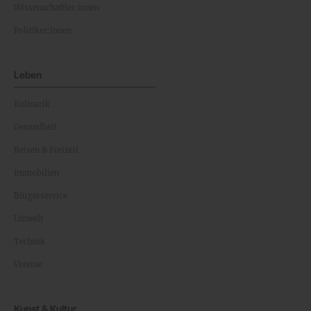
Wissenschaftler:innen
Politiker:innen
Leben
Kulinarik
Gesundheit
Reisen & Freizeit
Immobilien
Bürgerservice
Umwelt
Technik
Vereine
Kunst & Kultur