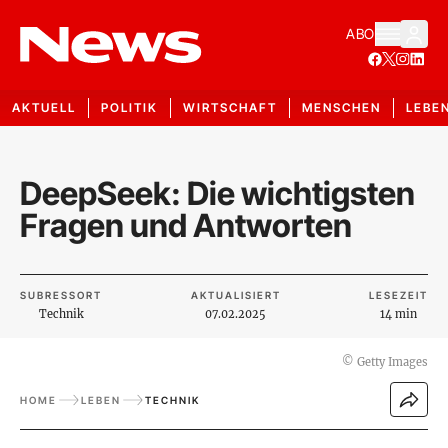
ABO
AKTUELL
POLITIK
WIRTSCHAFT
MENSCHEN
LEBE
DeepSeek: Die wichtigsten
Fragen und Antworten
SUBRESSORT
AKTUALISIERT
LESEZEIT
Technik
07.02.2025
14 min
©
Getty Images
HOME
LEBEN
TECHNIK