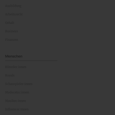
Ausbildung
Arbeitsrecht
Gehalt
Business
Finanzen
Menschen
Künstler:innen
Royals
Schauspieler:innen
Moderator:innen
Musiker:innen
Influencer:innen