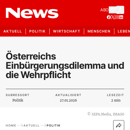
ABO
AKTUELL
POLITIK
WIRTSCHAFT
MENSCHEN
LEBE
Österreichs
Einbürgerungsdilemma und
die Wehrpflicht
SUBRESSORT
AKTUALISIERT
LESEZEIT
Politik
27.01.2026
2 min
©
SEPA.Media, IMAGO
HOME
AKTUELL
POLITIK