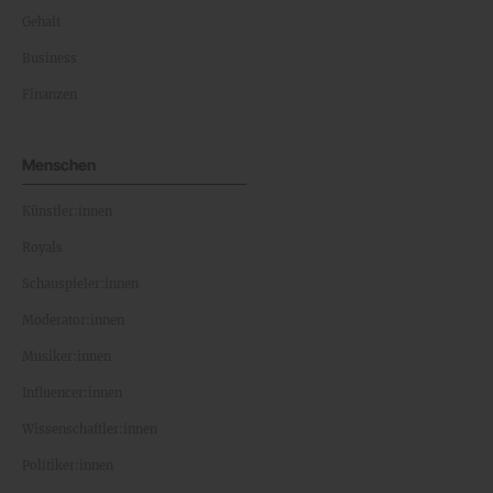
Gehalt
Business
Finanzen
Menschen
Künstler:innen
Royals
Schauspieler:innen
Moderator:innen
Musiker:innen
Influencer:innen
Wissenschaftler:innen
Politiker:innen