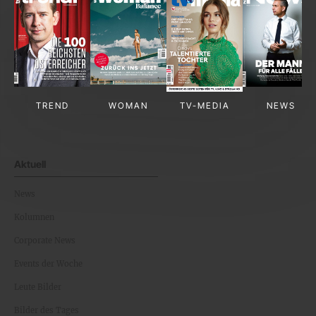
TREND
WOMAN
TV-MEDIA
NEWS
Aktuell
News
Kolumnen
Corporate News
Events der Woche
Leute Bilder
Bilder des Tages