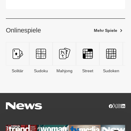
Islamistenszene
Onlinespiele
Mehr Spiele
Solitär
Sudoku
Mahjong
Street
Sudoken
B
S