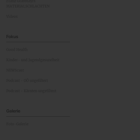
Franz Grabmayrs
MATERIALSCHLACHTEN
Videos
Fokus
Good Health
Kinder- und Jugendgesundheit
NEWScast
Podcast - OÖ ungefiltert
Podcast - Kärnten ungefiltert
Galerie
Foto-Galerie