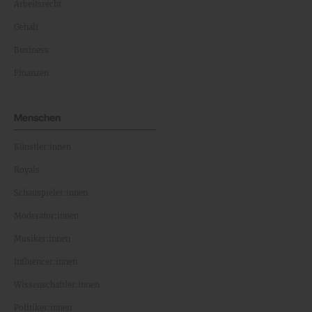
Arbeitsrecht
Gehalt
Business
Finanzen
Menschen
Künstler:innen
Royals
Schauspieler:innen
Moderator:innen
Musiker:innen
Influencer:innen
Wissenschaftler:innen
Politiker:innen