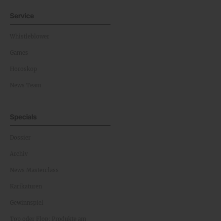
Service
Whistleblower
Games
Horoskop
News Team
Specials
Dossier
Archiv
News Masterclass
Karikaturen
Gewinnspiel
Top oder Flop: Produkte am