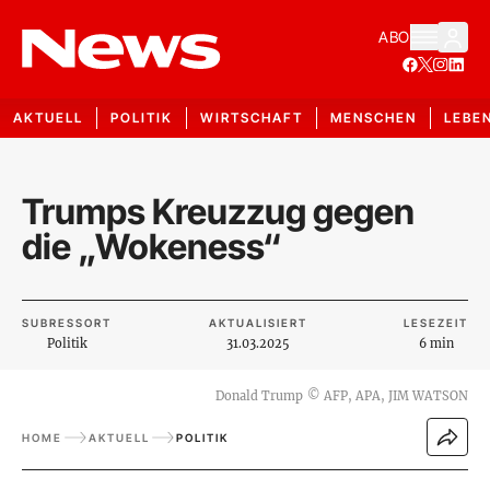
ABO
AKTUELL
POLITIK
WIRTSCHAFT
MENSCHEN
LEBE
Trumps Kreuzzug gegen
die „Wokeness“
SUBRESSORT
AKTUALISIERT
LESEZEIT
Politik
31.03.2025
6 min
Donald Trump
©
AFP, APA, JIM WATSON
HOME
AKTUELL
POLITIK