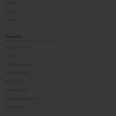
Gehalt
Business
Finanzen
Menschen
Künstler:innen
Royals
Schauspieler:innen
Moderator:innen
Musiker:innen
Influencer:innen
Wissenschaftler:innen
Politiker:innen