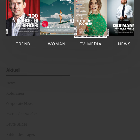
TREND
WOMAN
TV-MEDIA
NEWS
Aktuell
News
Kolumnen
Corporate News
Events der Woche
Leute Bilder
Bilder des Tages