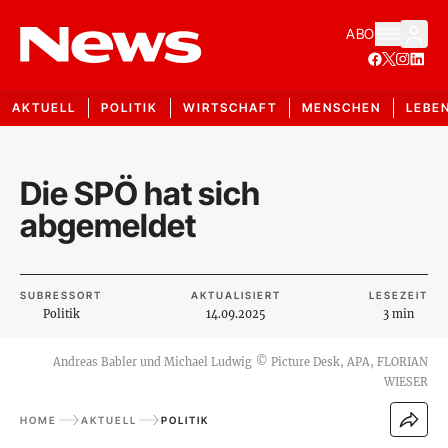
ABO
AKTUELL
POLITIK
WIRTSCHAFT
MENSCHEN
LEBE
Die SPÖ hat sich
abgemeldet
SUBRESSORT
AKTUALISIERT
LESEZEIT
Politik
14.09.2025
3 min
Andreas Babler und Michael Ludwig
©
Picture Desk, APA, FLORIAN
WIESER
HOME
AKTUELL
POLITIK