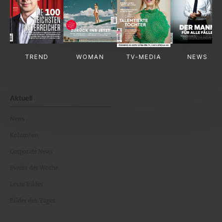
TREND
WOMAN
TV-MEDIA
NEWS
Aktuell
News
Kolumnen
Corporate News
Events der Woche
Leute Bilder
Bilder des Tages