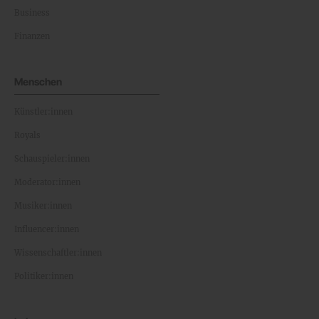
Business
Finanzen
Menschen
Künstler:innen
Royals
Schauspieler:innen
Moderator:innen
Musiker:innen
Influencer:innen
Wissenschaftler:innen
Politiker:innen