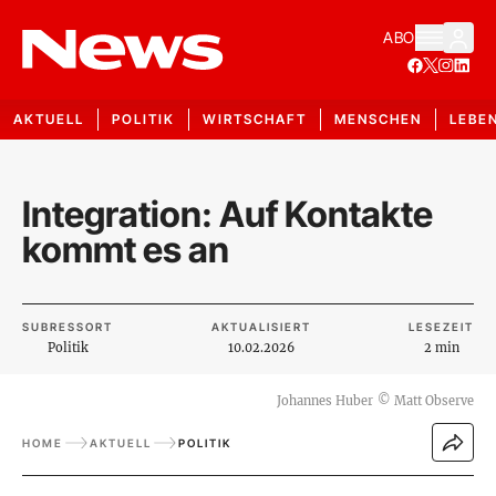
ABO
AKTUELL
POLITIK
WIRTSCHAFT
MENSCHEN
LEBE
Integration: Auf Kontakte
kommt es an
SUBRESSORT
AKTUALISIERT
LESEZEIT
Politik
10.02.2026
2 min
Johannes Huber
©
Matt Observe
HOME
AKTUELL
POLITIK