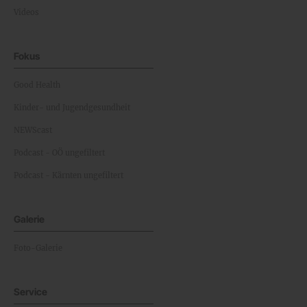
Videos
Fokus
Good Health
Kinder- und Jugendgesundheit
NEWScast
Podcast - OÖ ungefiltert
Podcast - Kärnten ungefiltert
Galerie
Foto-Galerie
Service