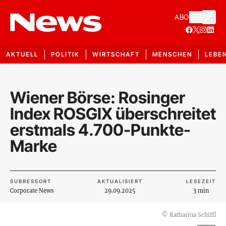
ABO
AKTUELL
POLITIK
WIRTSCHAFT
MENSCHEN
LEBE
Wiener Börse: Rosinger
Index ROSGIX überschreitet
erstmals 4.700-Punkte-
Marke
SUBRESSORT
AKTUALISIERT
LESEZEIT
Corporate News
29.09.2025
3 min
©
Katharina Schiffl