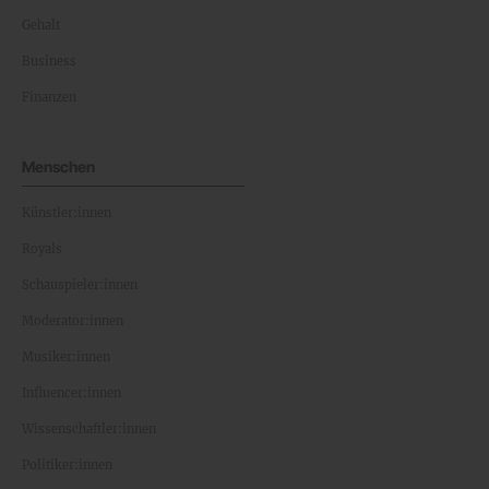
Gehalt
Business
Finanzen
Menschen
Künstler:innen
Royals
Schauspieler:innen
Moderator:innen
Musiker:innen
Influencer:innen
Wissenschaftler:innen
Politiker:innen