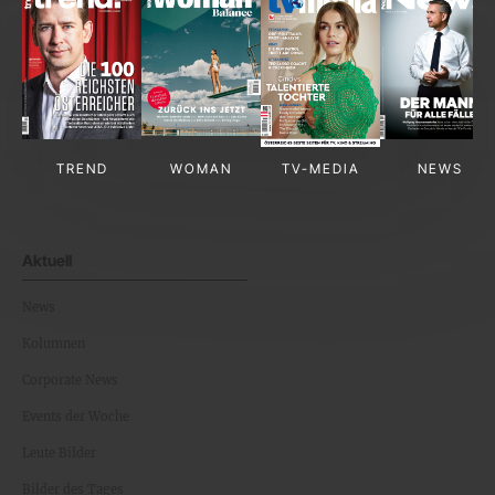
TREND
WOMAN
TV-MEDIA
NEWS
Aktuell
News
Kolumnen
Corporate News
Events der Woche
Leute Bilder
Bilder des Tages