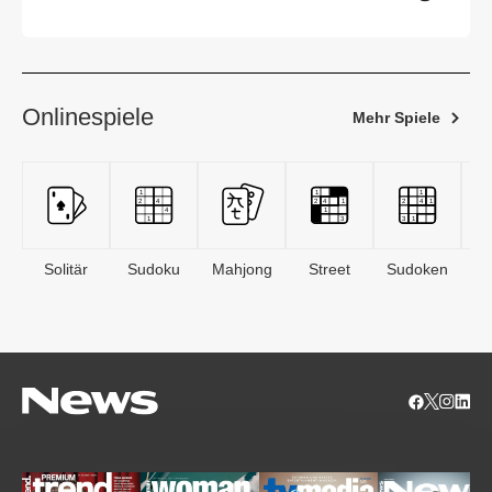
Onlinespiele
Mehr Spiele
Solitär
Sudoku
Mahjong
Street
Sudoken
B
S