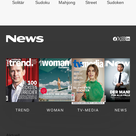
Solitär
Sudoku
Mahjong
Street
Sudoken
B
S
TREND
WOMAN
TV-MEDIA
NEWS
Aktuell