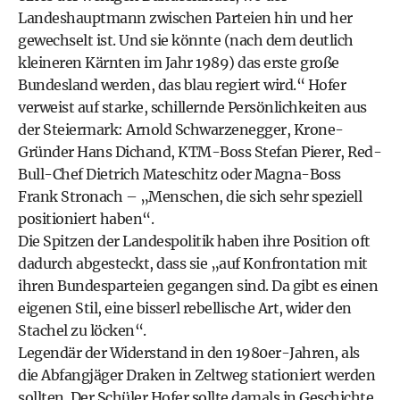
Landeshauptmann zwischen Parteien hin und her
gewechselt ist. Und sie könnte (nach dem deutlich
kleineren Kärnten im Jahr 1989) das erste große
Bundesland werden, das blau regiert wird.“ Hofer
verweist auf starke, schillernde Persönlichkeiten aus
der Steiermark: Arnold Schwarzenegger, Krone-
Gründer Hans Dichand, KTM-Boss Stefan Pierer, Red-
Bull-Chef Diet­rich Mateschitz oder Magna-Boss
Frank Stronach – „Menschen, die sich sehr speziell
positioniert haben“.
Die Spitzen der Landespolitik haben ihre Position oft
dadurch abgesteckt, dass sie „auf Konfrontation mit
ihren Bundesparteien gegangen sind. Da gibt es einen
eigenen Stil, eine bisserl rebellische Art, wider den
Stachel zu löcken“.
Legendär der Widerstand in den 1980er-Jahren, als
die Abfangjäger Draken in Zeltweg stationiert werden
sollten. Der Schüler Hofer sollte damals in Geschichte