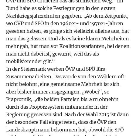
ÖVP und SPÖ titulieren das als steirischen Weg.“ Im
Bund habe es solche Festlegungen in den ersten
Nachkriegsjahrzehnten gegeben. „Ab dem Zeitpunkt,
wo ÖVP und SPÖ in den 1960er- und 1970er-Jahren
gesehen haben, es ginge sich vielleicht alleine aus, hat
man das gelassen. Und als es keine klaren Mehrheiten
mehr gab, hat man vor Koalitionsvarianten, bei denen
man nicht dabei ist, gewarnt, weil das als
mobilisierender gilt.“
In der Steiermark werben ÖVP und SPÖ fürs
Zusammenarbeiten. Das wurde von den Wählern oft
nicht belohnt, eine gemeinsame Mehrheit ist sich
aber bisher immer ausgegangen. „Wobei“, so
Praprotnik, „die beiden Parteien bis 2011 ohnehin
durch das Proporzsystem miteinander in der
Regierung gesessen sind. Nach der Wahl 2015 ist dann
der besondere Fall eingetreten, dass die ÖVP den
Landeshauptmann bekommen hat, obwohl die SPÖ