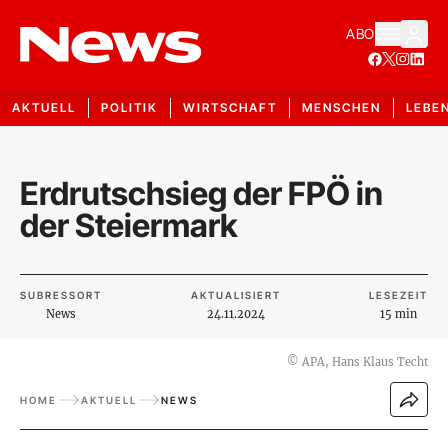
ABO
AKTUELL
POLITIK
WIRTSCHAFT
MENSCHEN
LEBE
Erdrutschsieg der FPÖ in
der Steiermark
SUBRESSORT
AKTUALISIERT
LESEZEIT
News
24.11.2024
15 min
©
APA, Hans Klaus Techt
HOME
AKTUELL
NEWS