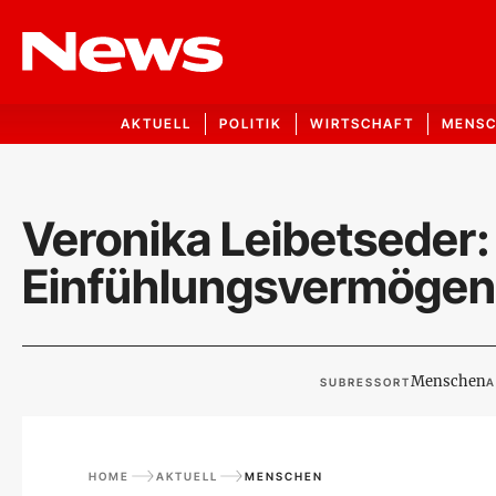
AKTUELL
POLITIK
WIRTSCHAFT
MENS
Veronika Leibetseder:
Einfühlungsvermögen
Menschen
SUBRESSORT
A
HOME
AKTUELL
MENSCHEN