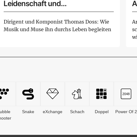
Leidenschaft und
A
internationalem Erfolg
A
Dirigent und Komponist Thomas Doss: Wie
A
Musik und Muse ihn durchs Leben begleiten
s
wi
ubble
Snake
eXchange
Schach
Doppel
Power Of 2
hooter