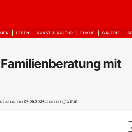
CHEN
LEBEN
KUNST & KULTUR
FOKUS
GALERIE
S
 Familienberatung mit
05.08.2025
2 min
KTUALISIERT
LESEZEIT