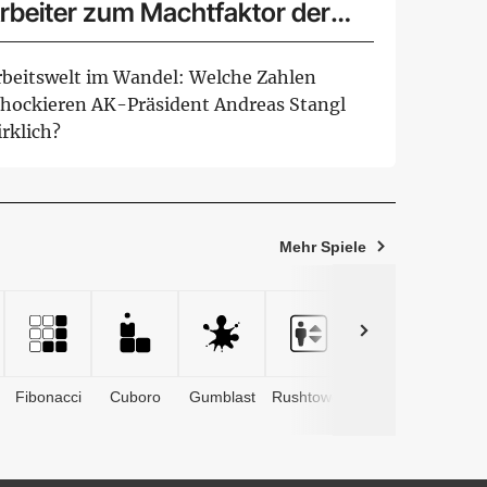
rbeiter zum Machtfaktor der
rbeitnehmer
rbeitswelt im Wandel: Welche Zahlen
chockieren AK-Präsident Andreas Stangl
rklich?
Mehr Spiele
Fibonacci
Cuboro
Gumblast
Rushtower
Advents­
kalender