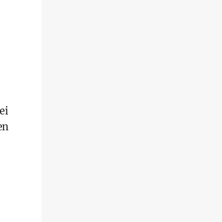
ei
en