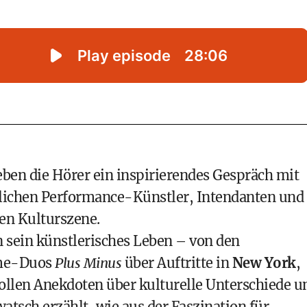
eben die Hörer ein inspirierendes Gespräch mit
ichen Performance-Künstler, Intendanten und
hen Kulturszene.
in sein künstlerisches Leben – von den
ime-Duos
Plus Minus
über Auftritte in
New York
,
ollen Anekdoten über kulturelle Unterschiede u
atsch erzählt, wie aus der Faszination für