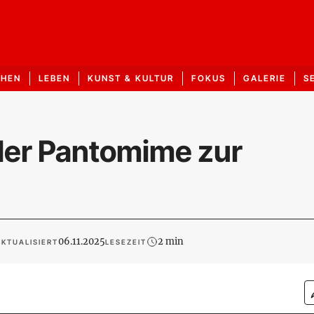
CHEN
LEBEN
KUNST & KULTUR
FOKUS
GALERIE
S
der Pantomime zur
06.11.2025
2 min
KTUALISIERT
LESEZEIT