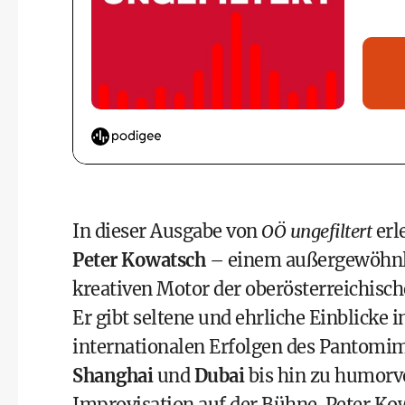
In dieser Ausgabe von
OÖ ungefiltert
erl
Peter Kowatsch
– einem außergewöhnl
kreativen Motor der oberösterreichisc
Er gibt seltene und ehrliche Einblicke 
internationalen Erfolgen des Pantom
Shanghai
und
Dubai
bis hin zu humorv
Improvisation auf der Bühne. Peter Kow