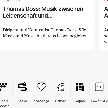
MENSCHEN
W
Thomas Doss: Musik zwischen
A
Leidenschaft und
A
internationalem Erfolg
A
Dirigent und Komponist Thomas Doss: Wie
A
Musik und Muse ihn durchs Leben begleiten
s
wi
ubble
Snake
eXchange
Schach
Doppel
Power Of 2
hooter