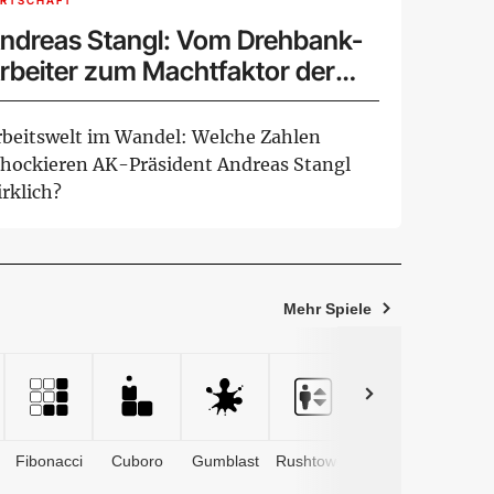
IRTSCHAFT
ndreas Stangl: Vom Drehbank-
rbeiter zum Machtfaktor der
rbeitnehmer
rbeitswelt im Wandel: Welche Zahlen
chockieren AK-Präsident Andreas Stangl
rklich?
Mehr Spiele
Fibonacci
Cuboro
Gumblast
Rushtower
Advents­
kalender