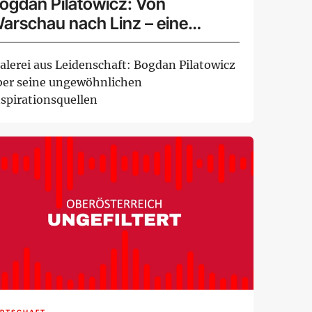
ogdan Pilatowicz: Von
arschau nach Linz – eine
ünstlerreise
alerei aus Leidenschaft: Bogdan Pilatowicz
ber seine ungewöhnlichen
nspirationsquellen