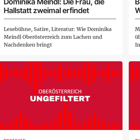
Dominika Meindl: Die Frau, die
B
Hallstatt zweimal erfindet
W
K
Lesebühne, Satire, Literatur: Wie Dominika
M
Meindl Oberösterreich zum Lachen und
ü
Nachdenken bringt
I